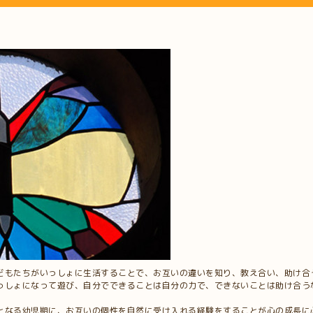
どもたちがいっしょに生活することで、お互いの違いを知り、教え合い、助け合
っしょになって遊び、自分でできることは自分の力で、できないことは助け合う
となる幼児期に、お互いの個性を自然に受け入れる経験をすることが心の成長に