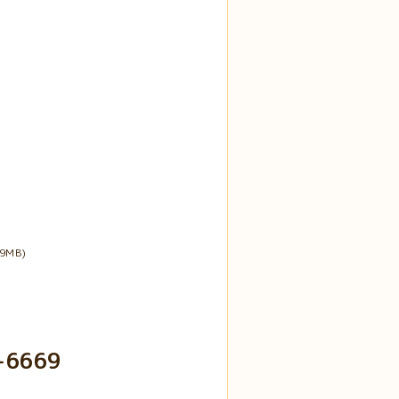
89MB)
-6669