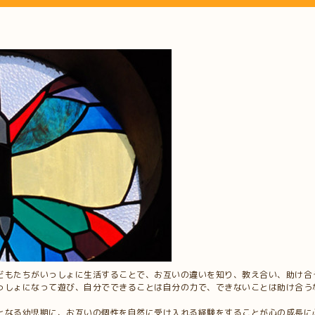
どもたちがいっしょに生活することで、お互いの違いを知り、教え合い、助け合
っしょになって遊び、自分でできることは自分の力で、できないことは助け合う
となる幼児期に、お互いの個性を自然に受け入れる経験をすることが心の成長に