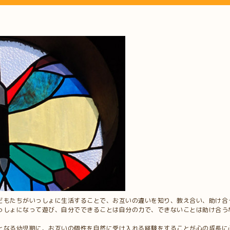
どもたちがいっしょに生活することで、お互いの違いを知り、教え合い、助け合
っしょになって遊び、自分でできることは自分の力で、できないことは助け合う
となる幼児期に、お互いの個性を自然に受け入れる経験をすることが心の成長に