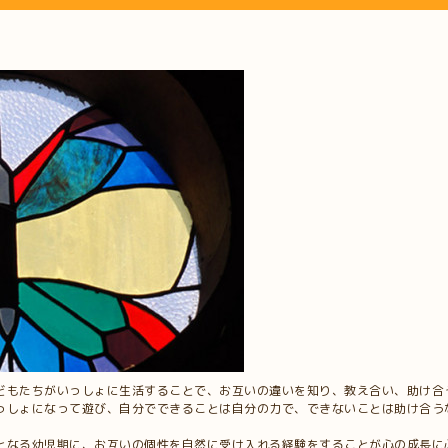
どもたちがいっしょに生活することで、お互いの違いを知り、教え合い、助け合
っしょになって遊び、自分でできることは自分の力で、できないことは助け合う
となる幼児期に、お互いの個性を自然に受け入れる経験をすることが心の成長に