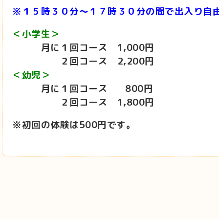
※１５時３０分～１７時３０分の間で出入り自
＜小学生＞
月に１回コース 1,000
円
２回コース 2,200
円
＜幼児＞
月に１回コース 800
円
２回コース 1,800
円
※初回の体験は500円です。